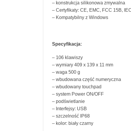
– konstrukcja silikonowa zmywalna
– Certyfikaty: CE, EMC, FCC 15B, IE
– Kompatybilny z Windows
Specyfikacja:
– 106 klawiszy
– wymiary 409 x 139 x 11 mm
– waga 500 g
– wbudowana część numeryczna
– wbudowany touchpad
– system Power ON/OFF
– podświetlanie
– Interfejsy: USB
– szczelność IP68
– kolor: biały czarny