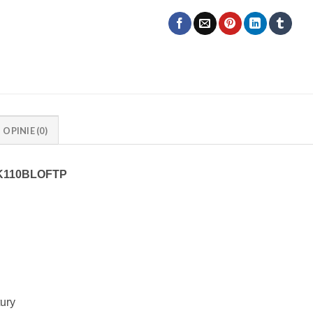
OPINIE (0)
czna model RKM-IK110BLOFT
tury