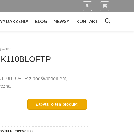
WYDARZENIA
BLOG
NEWSY
KONTAKT
dyczne
-IK110BLOFTP
K110BLOFTP z podświetleniem,
yczną
awiatura medyczna