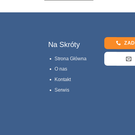
ZAD
Na Skróty
Strona Główna
O nas
Kontakt
Serwis