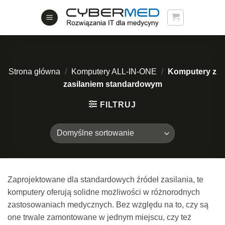
Skip
to
content
Strona główna
/
Komputery ALL-IN-ONE
/
Komputery z
zasilaniem standardowym
FILTRUJ
Zaprojektowane dla standardowych źródeł zasilania, te
komputery oferują solidne możliwości w różnorodnych
zastosowaniach medycznych. Bez względu na to, czy są
one trwale zamontowane w jednym miejscu, czy też