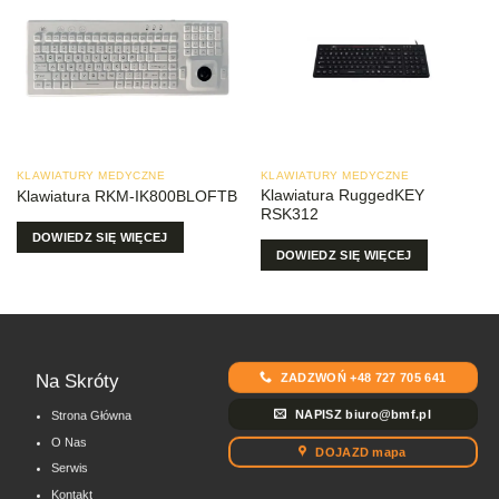
KLAWIATURY MEDYCZNE
KLAWIATURY MEDYCZNE
Klawiatura RuggedKEY
Klawiatura RKM-IK800BLOFTB
RSK312
DOWIEDZ SIĘ WIĘCEJ
DOWIEDZ SIĘ WIĘCEJ
ZADZWOŃ +48 727 705 641
Na Skróty
NAPISZ biuro@bmf.pl
Strona Główna
O Nas
DOJAZD mapa
Serwis
Kontakt