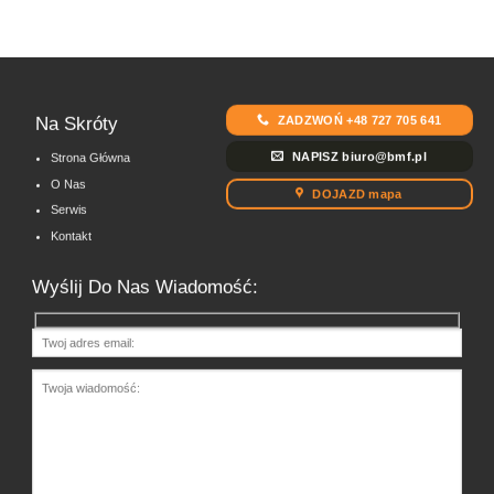
ZADZWOŃ +48 727 705 641
Na Skróty
NAPISZ biuro@bmf.pl
Strona Główna
O Nas
DOJAZD mapa
Serwis
Kontakt
Wyślij Do Nas Wiadomość: