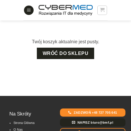
Skip
to
content
Twój koszyk aktualnie jest pusty.
WRÓĆ DO SKLEPU
ZADZWOŃ +48 727 705 641
Na Skróty
NAPISZ biuro@bmf.pl
Strona Główna
O Nas