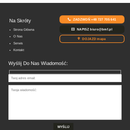
ZADZWOŃ +48 727 705 641
Na Skróty
NAPISZ biuro@bmf.pl
Strona Główna
O Nas
DOJAZD mapa
Serwis
Kontakt
Wyślij Do Nas Wiadomość: