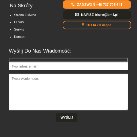
ZADZWOŃ +48 727 705 641
Na Skróty
NAPISZ biuro@bmf.pl
Strona Główna
O Nas
DOJAZD mapa
Serwis
Kontakt
Wyślij Do Nas Wiadomość: