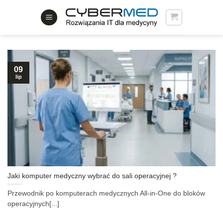
Skip
to
content
09
lip
Jaki komputer medyczny wybrać do sali operacyjnej ?
Przewodnik po komputerach medycznych All-in-One do bloków
operacyjnych[...]