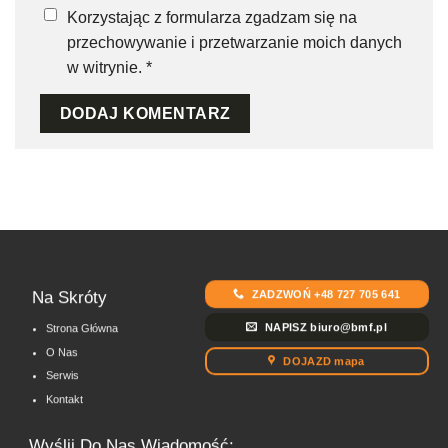
Korzystając z formularza zgadzam się na
przechowywanie i przetwarzanie moich danych
w witrynie.
*
ZADZWOŃ +48 727 705 641
Na Skróty
NAPISZ biuro@bmf.pl
Strona Główna
O Nas
DOJAZD mapa
Serwis
Kontakt
Wyślij Do Nas Wiadomość: