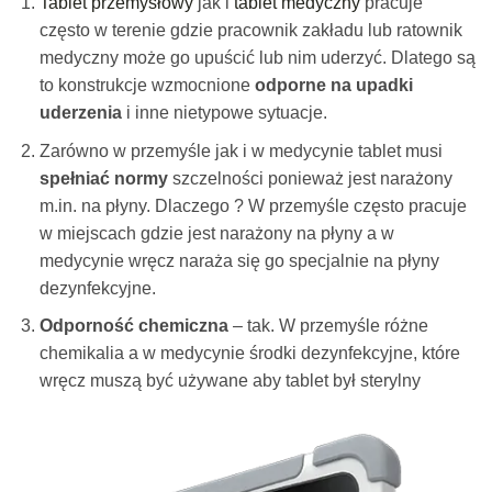
Tablet przemysłowy
jak i
tablet medyczny
pracuje
często w terenie gdzie pracownik zakładu lub ratownik
medyczny może go upuścić lub nim uderzyć. Dlatego są
to konstrukcje wzmocnione
odporne na upadki
uderzenia
i inne nietypowe sytuacje.
Zarówno w przemyśle jak i w medycynie tablet musi
spełniać normy
szczelności ponieważ jest narażony
m.in. na płyny. Dlaczego ? W przemyśle często pracuje
w miejscach gdzie jest narażony na płyny a w
medycynie wręcz naraża się go specjalnie na płyny
dezynfekcyjne.
Odporność chemiczna
– tak. W przemyśle różne
chemikalia a w medycynie środki dezynfekcyjne, które
wręcz muszą być używane aby tablet był sterylny