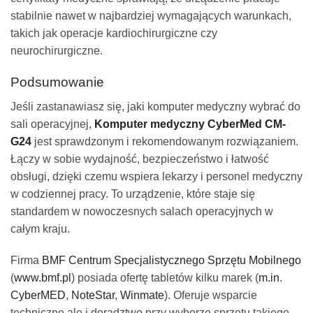
stabilnie nawet w najbardziej wymagających warunkach,
takich jak operacje kardiochirurgiczne czy
neurochirurgiczne.
Podsumowanie
Jeśli zastanawiasz się, jaki komputer medyczny wybrać do
sali operacyjnej,
Komputer medyczny CyberMed CM-
G24
jest sprawdzonym i rekomendowanym rozwiązaniem.
Łączy w sobie wydajność, bezpieczeństwo i łatwość
obsługi, dzięki czemu wspiera lekarzy i personel medyczny
w codziennej pracy. To urządzenie, które staje się
standardem w nowoczesnych salach operacyjnych w
całym kraju.
Firma
BMF Centrum Specjalistycznego Sprzętu Mobilnego
(
www.bmf.pl
) posiada ofertę tabletów kilku marek (
m.in
.
CyberMED
,
NoteStar
,
Winmate
). Oferuje wsparcie
techniczne ale i doradztwo przy wyborze sprzętu takiego,