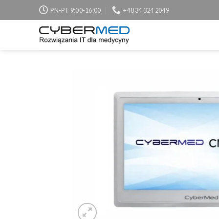
Skip
PN-PT 9:00-16:00
+48 34 324 2049
to
content