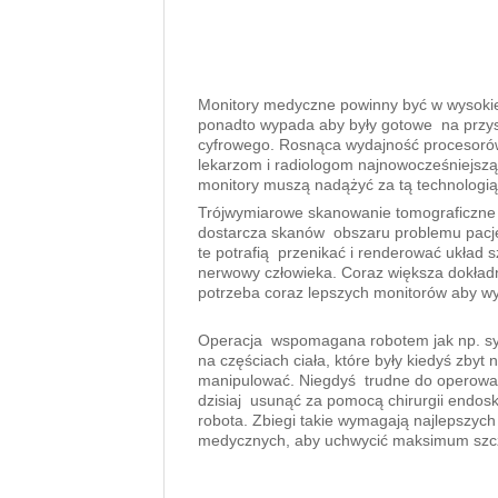
Monitory medyczne powinny być w wysokiej
ponadto wypada aby były gotowe na przy
cyfrowego. Rosnąca wydajność procesor
lekarzom i radiologom najnowocześniejszą
monitory muszą nadążyć za tą technologią
Trójwymiarowe skanowanie tomograficzne t
dostarcza skanów obszaru problemu pacjen
te potrafią przenikać i renderować układ 
nerwowy człowieka. Coraz większa dokład
potrzeba coraz lepszych monitorów aby wyk
Operacja wspomagana robotem jak np. sys
na częściach ciała, które były kiedyś zbyt 
manipulować. Niegdyś trudne do operowani
dzisiaj usunąć za pomocą chirurgii end
robota. Zbiegi takie wymagają najlepszyc
medycznych, aby uchwycić maksimum szcze