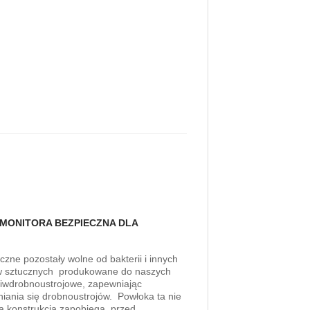
MONITORA BEZPIECZNA DLA
zne pozostały wolne od bakterii i innych
zyw sztucznych produkowane do naszych
ciwdrobnoustrojowe, zapewniając
iania się drobnoustrojów. Powłoka ta nie
a konstrukcja zapobiega przed