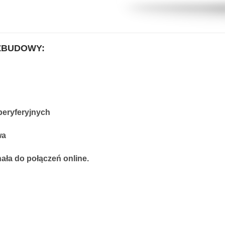
ZBUDOWY:
peryferyjnych
wa
ła do połączeń online.