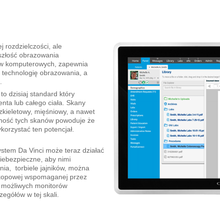
 rozdzielczości, ale
szłość obrazowania
ów komputerowych, zapewnia
 technologię obrazowania, a
.
o dzisiaj standard który
ta lub całego ciała. Skany
szkieletowy, mięśniowy, a nawet
ność tych skanów powoduje że
orzystać ten potencjał.
tem Da Vinci może teraz działać
niebezpieczne, aby nimi
a, torbiele jajników, można
oskopowej wspomaganej przez
h możliwych monitorów
gółów w tej skali.