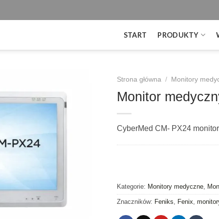
START
PRODUKTY
Strona główna
/
Monitory medy
Monitor medycz
CyberMed CM- PX24 monitor 
Kategorie:
Monitory medyczne
,
Mon
Znaczników:
Feniks
,
Fenix
,
monitory