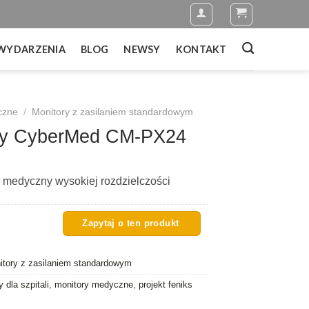
WYDARZENIA
BLOG
NEWSY
KONTAKT
czne
/
Monitory z zasilaniem standardowym
ny CyberMed CM-PX24
medyczny wysokiej rozdzielczości
itory z zasilaniem standardowym
 dla szpitali
,
monitory medyczne
,
projekt feniks