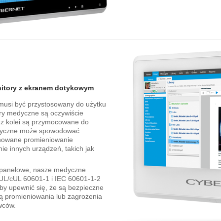
itory z ekranem dotykowym
usi być przystosowany do użytku
ory medyczne są oczywiście
 z kolei są przymocowane do
ktryczne może spowodować
anowane promieniowanie
ie innych urządzeń, takich jak
 panelowe, nasze medyczne
 UL/cUL 60601-1 i IEC 60601-1-2
 aby upewnić się, że są bezpieczne
ają promieniowania lub zagrożenia
wców.