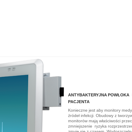
ANTYBAKTERYJNA POWŁOKA 
PACJENTA
Konieczne jest aby monitory medyc
źródeł infekcji. Obudowy z twor
monitorów mają właściwości prze
zmniejszenie ryzyka rozprzestrzen
zmyje się z czasem. Wodoszczeln