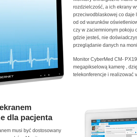
rozdzielczość, a ich ekrany 
przeciwodblaskowej co daje 
od od warunków oświetleniowy
czy w zaciemnionym pokoju o
gdzie jesteś, nie doświadczy
przeglądanie danych na moni
Monitor CyberMed CM- PX1
megapikselową kamerę , dzi
telekonferencje i realizować 
 ekranem
 dla pacjenta
ranem musi być dostosowany