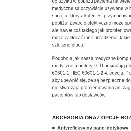
do użytku w pobliżu pacjenta na wiel
medyczne są oczywiście używane w bl
sprzętu, który z kolei jest przymocow
pobliżu. Zwarcie elektryczne może s
ale nawet coś takiego jak promienio
może zakłócać inne urządzenia, takie j
sztuczne płuca.
Podobnie jak nasze medyczne kompu
medyczne monitory LCD posiadają glo
60601-1 i IEC 60601-1-2 4. edycja. Prz
aby upewnić się, że są bezpieczne do 
nie stwarzają promieniowania ani zag
pacjentów lub dostawców.
AKCESORIA ORAZ OPCJE RO
■ Antyrefleksyjny panel dotykowy