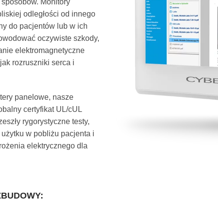
e sposobów. Monitory
iskiej odległości od innego
any do pacjentów lub w ich
powodować oczywiste szkody,
wanie elektromagnetyczne
ak rozruszniki serca i
tery panelowe, nasze
balny certyfikat UL/cUL
eszły rygorystyczne testy,
użytku w pobliżu pacjenta i
rożenia elektrycznego dla
ZBUDOWY: