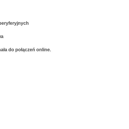
peryferyjnych
wa
ła do połączeń online.