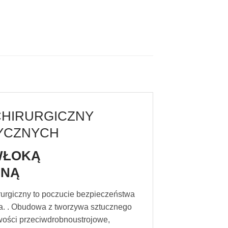
CHIRURGICZNY
YCZNYCH
WŁOKĄ
JNĄ
irurgiczny to poczucie bezpieczeństwa
za. . Obudowa z tworzywa sztucznego
ości przeciwdrobnoustrojowe,