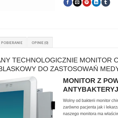
POBIERANIE
OPINIE (0)
Y TECHNOLOGICZNIE MONITOR 
BLASKOWY DO ZASTOSOWAŃ MED
MONITOR Z PO
ANTYBAKTERY
Wolny od bakterii monitor ch
zarówno pacjenta jak i lekar
naszego monitora ma właściw