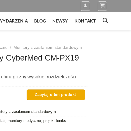
WYDARZENIA
BLOG
NEWSY
KONTAKT
czne
/
Monitory z zasilaniem standardowym
ny CyberMed CM-PX19
hirurgiczny wysokiej rozdzielczości
itory z zasilaniem standardowym
tali
,
monitory medyczne
,
projekt feniks