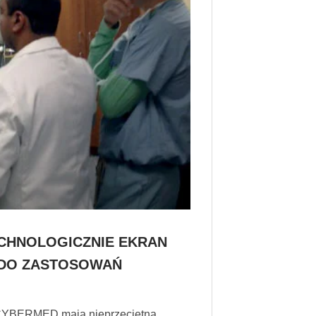
CHNOLOGICZNIE EKRAN
DO ZASTOSOWAŃ
i CYBERMED mają nieprzeciętną