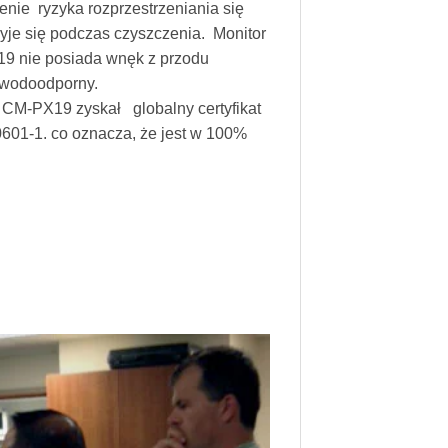
enie ryzyka rozprzestrzeniania się
myje się podczas czyszczenia. Monitor
 nie posiada wnęk z przodu
t wodoodporny.
CM-PX19 zyskał globalny certyfikat
0601-1. co oznacza, że jest w 100%