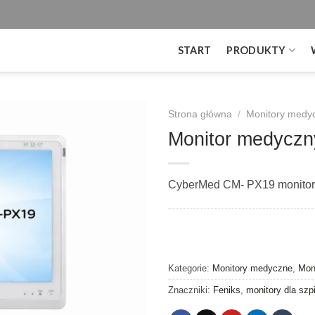
START
PRODUKTY
Strona główna
/
Monitory medy
Monitor medycz
CyberMed CM- PX19 monitor c
Kategorie:
Monitory medyczne
,
Mon
Znaczniki:
Feniks
,
monitory dla szpi