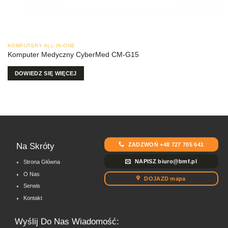
KOMPUTERY ALL-IN-ONE
Komputer Medyczny CyberMed CM-G15
DOWIEDZ SIĘ WIĘCEJ
ZADZWOŃ +48 727 705 641
Na Skróty
NAPISZ biuro@bmf.pl
Strona Główna
O Nas
DOJAZD mapa
Serwis
Kontakt
Wyślij Do Nas Wiadomość: