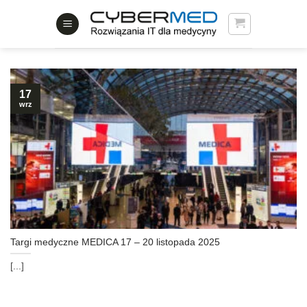
Skip
to
content
17
wrz
Targi medyczne MEDICA 17 – 20 listopada 2025
[...]