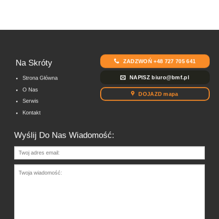
ZADZWOŃ +48 727 705 641
Na Skróty
NAPISZ biuro@bmf.pl
Strona Główna
O Nas
DOJAZD mapa
Serwis
Kontakt
Wyślij Do Nas Wiadomość: