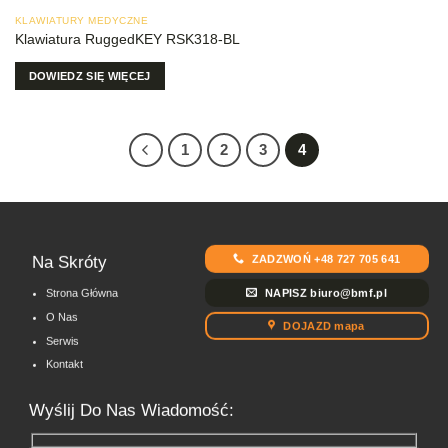
KLAWIATURY MEDYCZNE
Klawiatura RuggedKEY RSK318-BL
DOWIEDZ SIĘ WIĘCEJ
1
2
3
4
ZADZWOŃ +48 727 705 641
Na Skróty
NAPISZ biuro@bmf.pl
Strona Główna
O Nas
DOJAZD mapa
Serwis
Kontakt
Wyślij Do Nas Wiadomość: